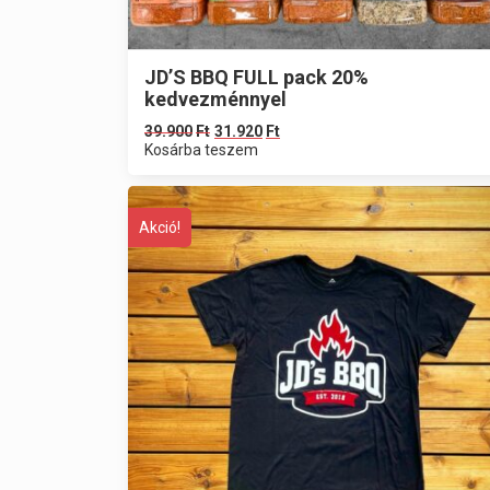
JD’S BBQ FULL pack 20%
kedvezménnyel
39.900
Ft
31.920
Ft
Kosárba teszem
Akció!