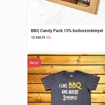
BBQ Candy Pack 15% kedvezménnyel
-tól
13.565
Ft
Akció!