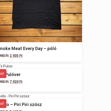
moke Meat Every Day – póló
990
Ft
2.935
Ft
ió!
’s Pulóver
990
Ft
7.920
Ft
ió!
ollo – Piri Piri szósz