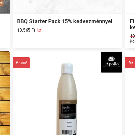
BBQ Starter Pack 15% kedvezménnyel
F
k
-tól
13.565
Ft
10
Ko
Akció!
Akc