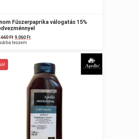
inom Fűszerpaprika válogatás 15%
edvezménnyel
.660
Ft
9.060
Ft
sárba teszem
ió!