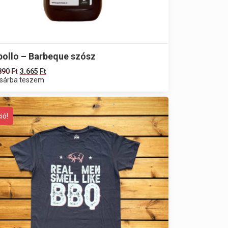
pollo – Barbeque szósz
890
Ft
3.665
Ft
sárba teszem
ió!