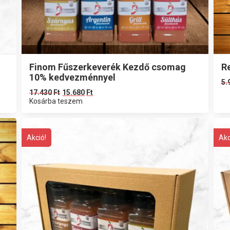
Finom Fűszerkeverék Kezdő csomag
R
10% kedvezménnyel
5.
17.430
Ft
15.680
Ft
Kosárba teszem
Akció!
Akc