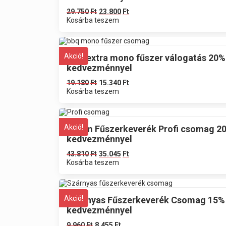
29.750
Ft
23.800
Ft
Kosárba teszem
Akció!
BBQ extra mono fűszer válogatás 20%
kedvezménnyel
19.180
Ft
15.340
Ft
Kosárba teszem
Akció!
Finom Fűszerkeverék Profi csomag 2
kedvezménnyel
43.810
Ft
35.045
Ft
Kosárba teszem
Akció!
Szárnyas Fűszerkeverék Csomag 15%
kedvezménnyel
9.960
Ft
8.455
Ft