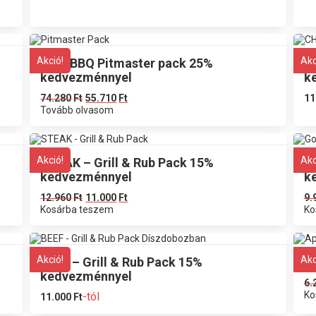
Akció!
Akc
JD’S BBQ Pitmaster pack 25%
C
kedvezménnyel
k
74.280
Ft
55.710
Ft
11
Tovább olvasom
Akció!
Akc
STEAK – Grill & Rub Pack 15%
G
kedvezménnyel
k
12.960
Ft
11.000
Ft
9.
Kosárba teszem
Ko
Akció!
Akc
BEEF – Grill & Rub Pack 15%
A
kedvezménnyel
6.
Ko
-tól
11.000
Ft