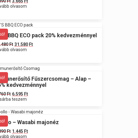
890
Ft
3.665
Ft
vább olvasom
ió!
D’S BBQ ECO pack 20% kedvezménnyel
.480
Ft
31.580
Ft
vább olvasom
ió!
mmunerősítő Fűszercsomag – Alap –
5% kedvezménnyel
760
Ft
6.595
Ft
sárba teszem
ió!
pollo – Wasabi majonéz
890
Ft
1.445
Ft
vább olvasom