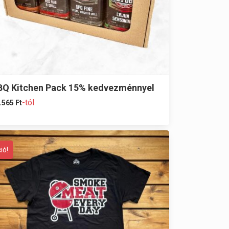
BQ Kitchen Pack 15% kedvezménnyel
-tól
.565
Ft
ió!