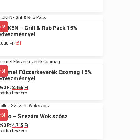
ió!
HICKEN – Grill & Rub Pack 15%
edvezménnyel
-tól
.000
Ft
ió!
ourmet Fűszerkeverék Csomag 15%
edvezménnyel
960
Ft
8.455
Ft
sárba teszem
ió!
pollo – Szezám Wok szósz
290
Ft
4.715
Ft
sárba teszem