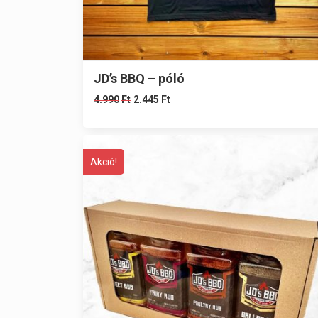
JD’s BBQ – póló
4.990
Ft
2.445
Ft
Akció!