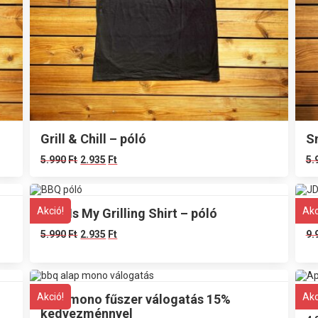
Grill & Chill – póló
S
5.990
Ft
2.935
Ft
5.
Akció!
Akc
This Is My Grilling Shirt – póló
JD
5.990
Ft
2.935
Ft
9.
Akció!
Akc
BBQ mono fűszer válogatás 15%
Ap
kedvezménnyel