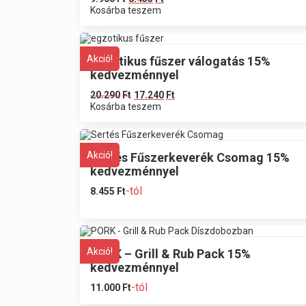
Kosárba teszem
Akció!
Egzotikus fűszer válogatás 15%
kedvezménnyel
20.290
Ft
17.240
Ft
Kosárba teszem
Akció!
Sertés Fűszerkeverék Csomag 15%
kedvezménnyel
-tól
8.455
Ft
Akció!
PORK – Grill & Rub Pack 15%
kedvezménnyel
-tól
11.000
Ft