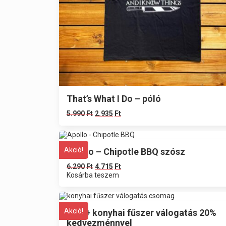
That’s What I Do – póló
5.990
Ft
2.935
Ft
Akció!
Apollo – Chipotle BBQ szósz
6.290
Ft
4.715
Ft
Kosárba teszem
Akció!
Alap+ konyhai fűszer válogatás 20%
kedvezménnyel