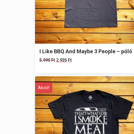
I Like BBQ And Maybe 3 People – póló
5.990
Ft
2.935
Ft
Akció!