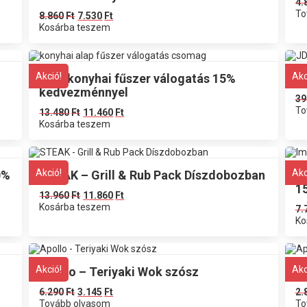
4.
To
8.860
Ft
7.530
Ft
Kosárba teszem
Akció!
Akc
Alap konyhai fűszer válogatás 15%
J
kedvezménnyel
39
To
13.480
Ft
11.460
Ft
Kosárba teszem
Akció!
Akc
0%
STEAK – Grill & Rub Pack Díszdobozban
I
1
13.960
Ft
11.860
Ft
Kosárba teszem
7.
Ko
Akció!
Akc
Apollo – Teriyaki Wok szósz
A
6.290
Ft
3.145
Ft
2.
Tovább olvasom
To