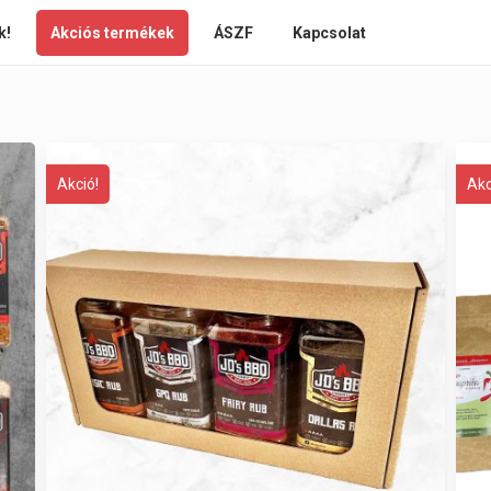
k!
Akciós termékek
ÁSZF
Kapcsolat
Akció!
Akc