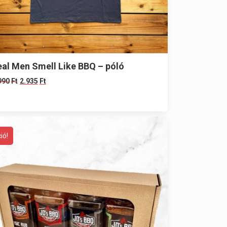
eal Men Smell Like BBQ – póló
990
Ft
2.935
Ft
ió!