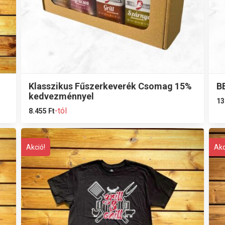
Klasszikus Fűszerkeverék Csomag 15%
B
kedvezménnyel
13
-tól
8.455
Ft
Akció!
Akc