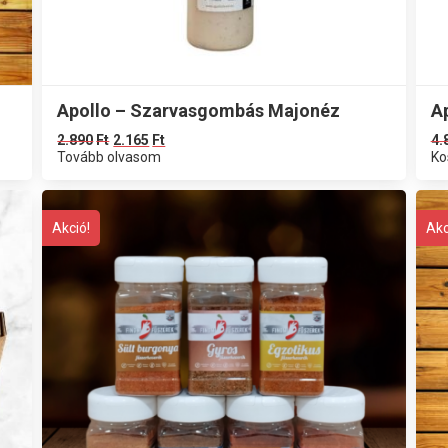
Apollo – Szarvasgombás Majonéz
A
2.890
Ft
2.165
Ft
4.
Tovább olvasom
Ko
Akció!
Akc