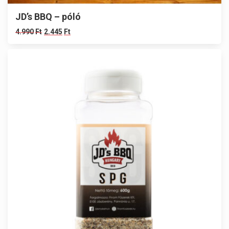
JD’s BBQ – póló
4.990
Ft
2.445
Ft