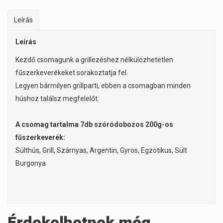
Leírás
Leírás
Kezdő csomagunk a grillezéshez nélkülözhetetlen
fűszerkeverékeket sorakoztatja fel.
Legyen bármilyen grillparti, ebben a csomagban minden
húshoz találsz megfelelőt.
A csomag tartalma 7db szóródobozos 200g-os
fűszerkeverék:
Sülthús, Grill, Szárnyas, Argentin, Gyros, Egzotikus, Sült
Burgonya
Érdekelhetnek még…