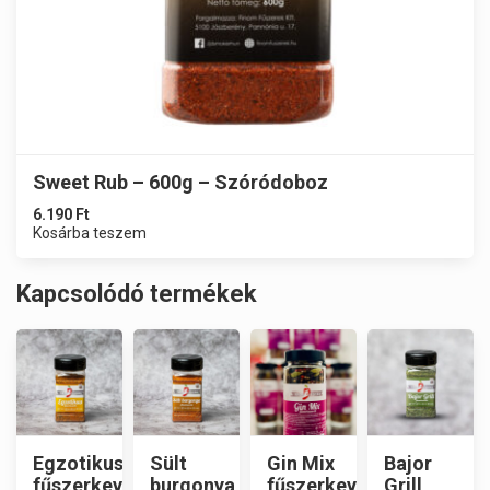
Sweet Rub – 600g – Szóródoboz
6.190
Ft
Kosárba teszem
Kapcsolódó termékek
Egzotikus
Sült
Gin Mix
Bajor
fűszerkeverék
burgonya
fűszerkeverék
Grill