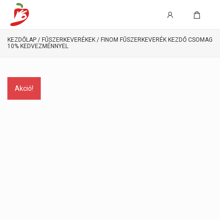
KEZDŐLAP
/
FŰSZERKEVERÉKEK
/ FINOM FŰSZERKEVERÉK KEZDŐ CSOMAG
10% KEDVEZMÉNNYEL
Akció!