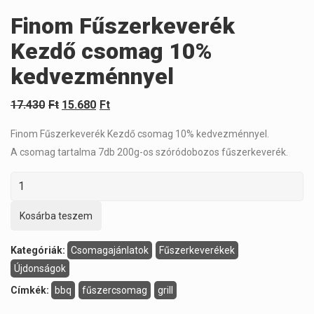
Finom Fűszerkeverék
Kezdő csomag 10%
kedvezménnyel
17.430
Ft
15.680
Ft
Finom Fűszerkeverék Kezdő csomag 10% kedvezménnyel.
A csomag tartalma 7db 200g-os szóródobozos fűszerkeverék.
Kosárba teszem
Kategóriák:
Csomagajánlatok
Fűszerkeverékek
Újdonságok
Címkék:
bbq
fűszercsomag
grill