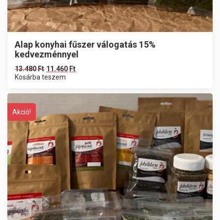
Alap konyhai fűszer válogatás 15%
kedvezménnyel
13.480
Ft
11.460
Ft
Kosárba teszem
Akció!