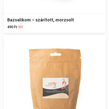
Bazsalikom – szárított, morzsolt
-tól
490
Ft