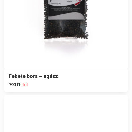
Fekete bors – egész
-tól
790
Ft