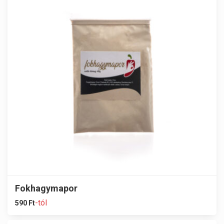
Fokhagymapor
-tól
590
Ft