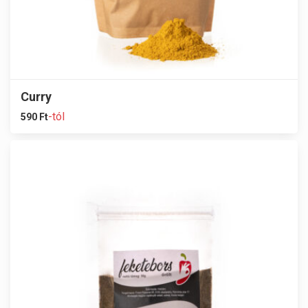
Curry
-tól
590
Ft