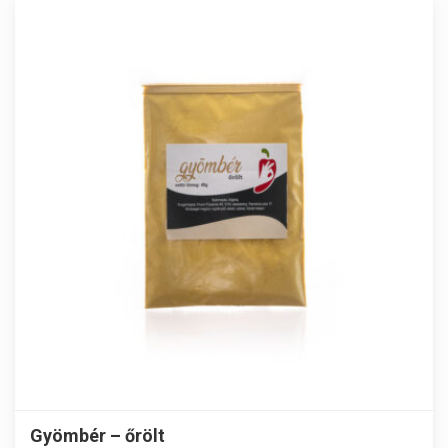
Gyömbér – őrölt