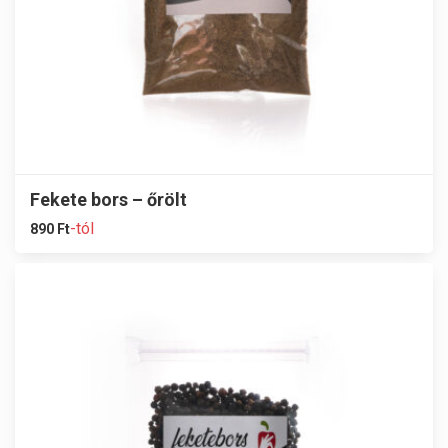
Fekete bors – őrölt
-tól
890
Ft