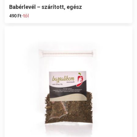
Babérlevél – szárított, egész
-tól
490
Ft