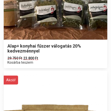
Alap+ konyhai fűszer válogatás 20%
kedvezménnyel
29.750
Ft
23.800
Ft
Kosárba teszem
Akció!