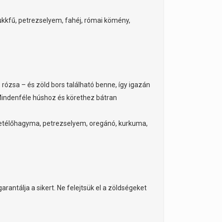
kkfű, petrezselyem, fahéj, római kömény,
rózsa – és zöld bors található benne, így igazán
 Mindenféle húshoz és körethez bátran
 metélőhagyma, petrezselyem, oregánó, kurkuma,
antálja a sikert. Ne felejtsük el a zöldségeket