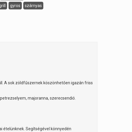
grill
gyros
szárnyas
áll. A sok zöldfűszernek köszönhetően igazán friss
, petrezselyem, majoranna, szerecsendió.
cai ételünknek. Segítségével könnyedén