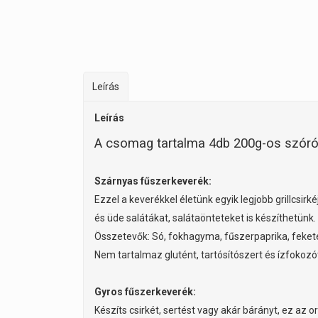
Leírás
Leírás
A csomag tartalma 4db 200g-os szór
Szárnyas fűszerkeverék:
Ezzel a keverékkel életünk egyik legjobb grillcsi
és üde salátákat, salátaönteteket is készíthetünk.
Összetevők: Só, fokhagyma, fűszerpaprika, fekete
Nem tartalmaz glutént, tartósítószert és ízfokozó
Gyros fűszerkeverék:
Készíts csirkét, sertést vagy akár bárányt, ez a