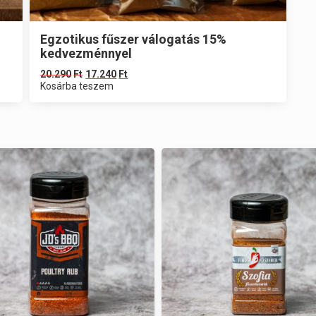
Egzotikus fűszer válogatás 15%
kedvezménnyel
20.290
Ft
17.240
Ft
Kosárba teszem