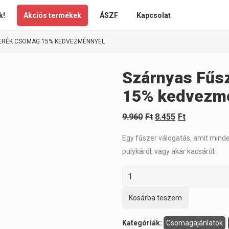
k!
Akciós termékek
ÁSZF
Kapcsolat
ERÉK CSOMAG 15% KEDVEZMÉNNYEL
Szárnyas Fűs
15% kedvezm
9.960
Ft
8.455
Ft
Egy fűszer válogatás, amit minde
pulykáról, vagy akár kacsáról.
Kosárba teszem
Kategóriák:
Csomagajánlatok