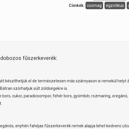
Címkék:
csomag
egzotikus
ódobozos fűszerkeverék:
rkéjét készíthetjük el de természetesen más szárnyason is remekül helyt 
 Bátran szórhatjuk sült zöldségekre is.
 bors, cukor, paradicsompor, fehér bors, gyömbér, rozmaring, oregánó
t.
z oregánós, enyhén fahéjas fűszerkeverék remek alapja lehet kedvenc ut