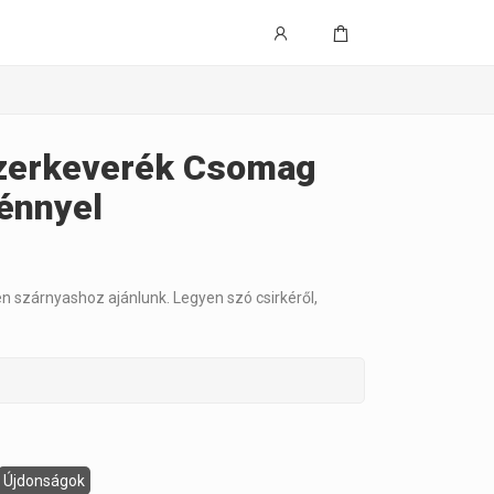
zerkeverék Csomag
énnyel
n szárnyashoz ajánlunk. Legyen szó csirkéről,
Újdonságok