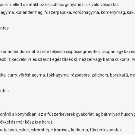
húsok mellett salátákhoz és sült burgonyához is kiváló választás.
okhagyma, koriandermag, fűszerpaprika, vöröshagyma, köménymag, kaku
ntes.
a koriander dominál. Szinte teljesen csípősségmentes, csupán egy kevés 
bb íz kedvelői ízlés szerint egészítsék ki mézzel vagy barna cukorral.
rika, curry, vöröshagyma, fokhagyma, rózsabors, zöldbors, borsikafű,
ntes.
oráról a konyhában, ez a fűszerkeverék gyakorlatilag bármilyen húson gar
kkel és már kész is a köret.
ete bors, cukor, citromhéj, citromsav, kurkuma, fűszer kivonatok.