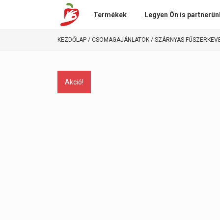
Termékek
Legyen Ön is partnerün
KEZDŐLAP
/
CSOMAGAJÁNLATOK
/ SZÁRNYAS FŰSZERKEV
Akció!