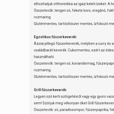
elhozhatjuk otthoninkba az igazi keleti ízeket. A 
Összetevők: tengeri só, fekete bors, oregánó, f
rozmaring.
Gluténmentes, tartósítószer mentes, ízfokozó me
Egzotikus fűszerkeverék:
Ázsiai jellegű fűszerkeverék, melyben a curry és 
családbarát keverék. Cukormentes, ezért az édese
használható.
Összetevők: tengeri só, koriandermag, fűszerpap
rozmaring.
Gluténmentes, tartósítószer mentes, ízfokozó me
Grill fűszerkeverék:
Legyen szó kerti sütögetésről vagy egy gyors vacs
sem! Szórjuk meg vékonyan őket Grill fűszerkeveré
Összetevők: só, paradicsompor, fűszerpaprika, fek