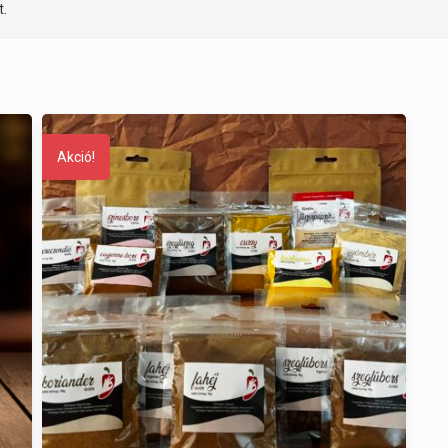
t.
Akció!