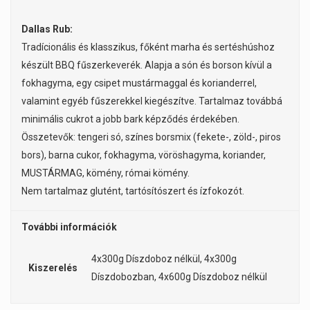
Dallas Rub:
Tradícionális és klasszikus, főként marha és sertéshúshoz
készült BBQ fűszerkeverék. Alapja a són és borson kívül a
fokhagyma, egy csipet mustármaggal és korianderrel,
valamint egyéb fűszerekkel kiegészítve. Tartalmaz továbbá
minimális cukrot a jobb bark képződés érdekében.
Összetevők: tengeri só, színes borsmix (fekete-, zöld-, piros
bors), barna cukor, fokhagyma, vöröshagyma, koriander,
MUSTÁRMAG, kömény, római kömény.
Nem tartalmaz glutént, tartósítószert és ízfokozót.
További információk
4x300g Díszdoboz nélkül, 4x300g
Kiszerelés
Díszdobozban, 4x600g Díszdoboz nélkül