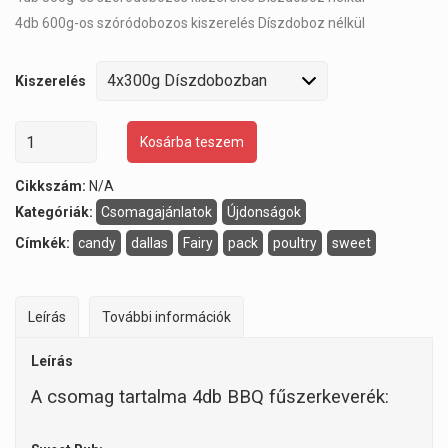
4db 600g-os szóródobozos kiszerelés Díszdoboz nélkül
Kiszerelés
Kosárba teszem
Cikkszám:
N/A
Kategóriák:
Csomagajánlatok
Újdonságok
Címkék:
candy
dallas
Fairy
pack
poultry
sweet
Leírás
További információk
Leírás
A csomag tartalma 4db BBQ fűszerkeverék: