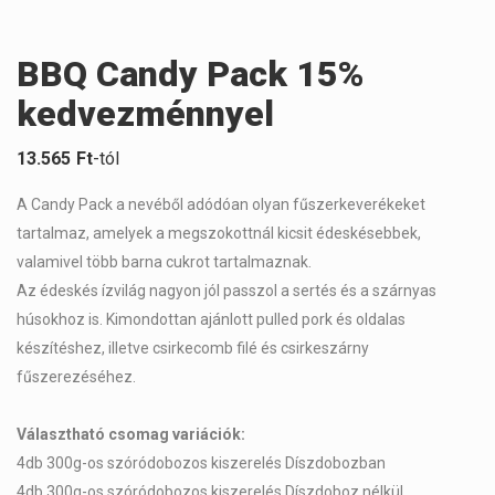
BBQ Candy Pack 15%
kedvezménnyel
13.565
Ft
-tól
A Candy Pack a nevéből adódóan olyan fűszerkeverékeket
tartalmaz, amelyek a megszokottnál kicsit édeskésebbek,
valamivel több barna cukrot tartalmaznak.
Az édeskés ízvilág nagyon jól passzol a sertés és a szárnyas
húsokhoz is. Kimondottan ajánlott pulled pork és oldalas
készítéshez, illetve csirkecomb filé és csirkeszárny
fűszerezéséhez.
Választható csomag variációk:
4db 300g-os szóródobozos kiszerelés Díszdobozban
4db 300g-os szóródobozos kiszerelés Díszdoboz nélkül