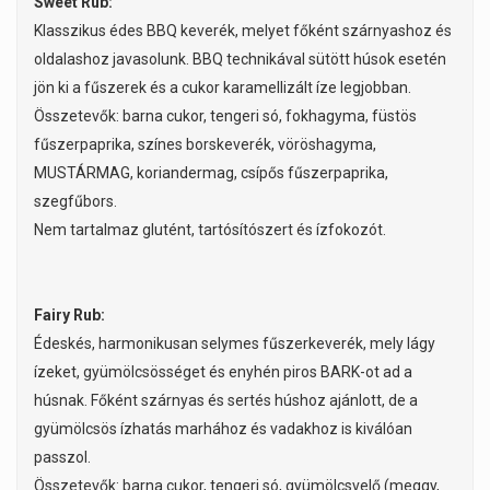
Sweet Rub:
Klasszikus édes BBQ keverék, melyet főként szárnyashoz és
oldalashoz javasolunk. BBQ technikával sütött húsok esetén
jön ki a fűszerek és a cukor karamellizált íze legjobban.
Összetevők: barna cukor, tengeri só, fokhagyma, füstös
fűszerpaprika, színes borskeverék, vöröshagyma,
MUSTÁRMAG, koriandermag, csípős fűszerpaprika,
szegfűbors.
Nem tartalmaz glutént, tartósítószert és ízfokozót.
Fairy Rub:
Édeskés, harmonikusan selymes fűszerkeverék, mely lágy
ízeket, gyümölcsösséget és enyhén piros BARK-ot ad a
húsnak. Főként szárnyas és sertés húshoz ajánlott, de a
gyümölcsös ízhatás marhához és vadakhoz is kiválóan
passzol.
Összetevők: barna cukor, tengeri só, gyümölcsvelő (meggy,