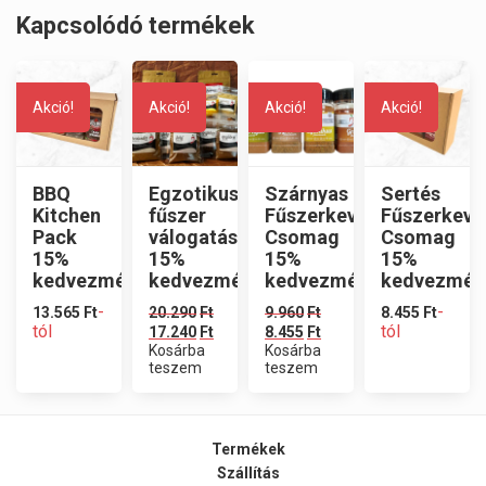
Kapcsolódó termékek
Akció!
Akció!
Akció!
Akció!
BBQ
Egzotikus
Szárnyas
Sertés
Kitchen
fűszer
Fűszerkeverék
Fűszerkeve
Pack
válogatás
Csomag
Csomag
15%
15%
15%
15%
kedvezménnyel
kedvezménnyel
kedvezménnyel
kedvezmén
-
-
13.565
Ft
20.290
Ft
9.960
Ft
8.455
Ft
tól
tól
17.240
Ft
8.455
Ft
Kosárba
Kosárba
teszem
teszem
Termékek
Szállítás