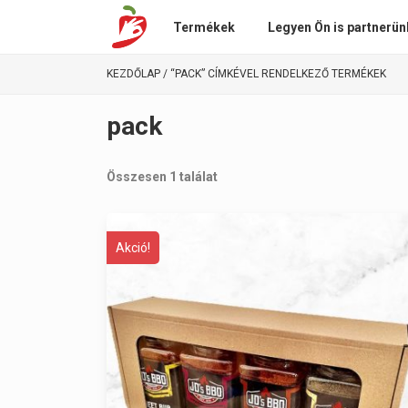
Termékek
Legyen Ön is partnerün
KEZDŐLAP
/ “PACK” CÍMKÉVEL RENDELKEZŐ TERMÉKEK
pack
Összesen 1 találat
Akció!