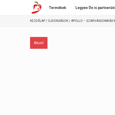
Termékek
Legyen Ön is partnerün
KEZDŐLAP
/
ÚJDONSÁGOK
/ APOLLO – SZARVASGOMBÁS
Akció!