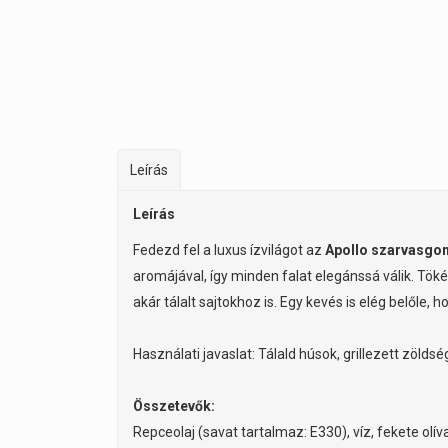
Leírás
Leírás
Fedezd fel a luxus ízvilágot az
Apollo szarvasgo
aromájával, így minden falat elegánssá válik. Tö
akár tálalt sajtokhoz is. Egy kevés is elég belőle,
Használati javaslat: Tálald húsok, grillezett zölds
Összetevők:
Repceolaj (savat tartalmaz: E330), víz, fekete olí