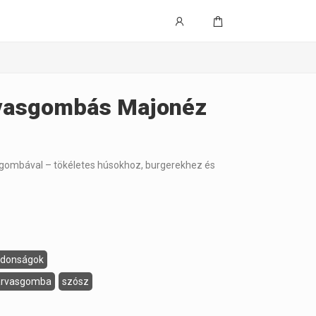
rvasgombás Majonéz
gombával – tökéletes húsokhoz, burgerekhez és
jdonságok
arvasgomba
szósz