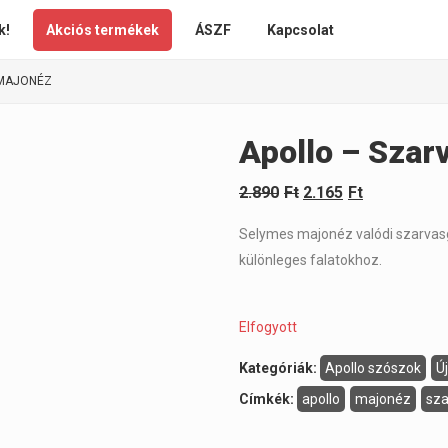
k!
Akciós termékek
ÁSZF
Kapcsolat
 MAJONÉZ
Apollo – Sza
2.890
Ft
2.165
Ft
Selymes majonéz valódi szarvas
különleges falatokhoz.
Elfogyott
Kategóriák:
Apollo szószok
Ú
Címkék:
apollo
majonéz
sz