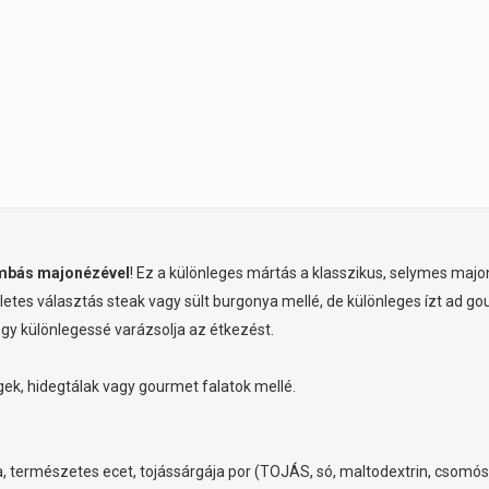
mbás majonézével
! Ez a különleges mártás a klasszikus, selymes ma
kéletes választás steak vagy sült burgonya mellé, de különleges ízt ad
 hogy különlegessé varázsolja az étkezést.
égek, hidegtálak vagy gourmet falatok mellé.
va, természetes ecet, tojássárgája por (TOJÁS, só, maltodextrin, csomós