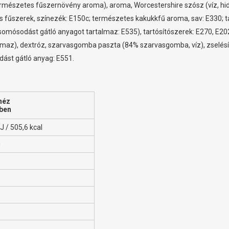
természetes fűszernövény aroma), aroma, Worcestershire szósz (víz, hid
 és fűszerek, színezék: E150c; természetes kakukkfű aroma, sav: E330; t
somósodást gátló anyagot tartalmaz: E535), tartósítószerek: E270, E20
lmaz), dextróz, szarvasgomba paszta (84% szarvasgomba, víz), zselésí
odást gátló anyag: E551.
néz
kben
J / 505,6 kcal
g