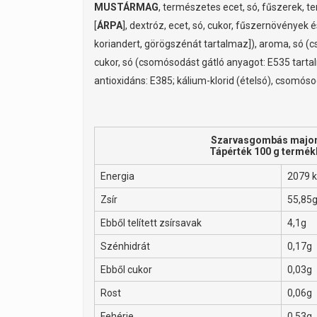
MUSTÁRMAG
, természetes ecet, só, fűszerek, 
[
ÁRPA
], dextróz, ecet, só, cukor, fűszernövények
koriandert, görögszénát tartalmaz]), aroma, só (c
cukor, só (csomósodást gátló anyagot: E535 tarta
antioxidáns: E385; kálium-klorid (ételsó), csomós
Szarvasgombás majo
Tápérték 100 g termé
Energia
2079 k
Zsír
55,85
Ebből telített zsírsavak
4,1g
Szénhidrát
0,17g
Ebből cukor
0,03g
Rost
0,06g
Fehérje
0,53g