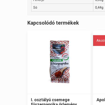
Só
0,44g
Kapcsolódó termékek
Akció
I. osztályú csemege
Apol
fűszerpaprika őrlemény