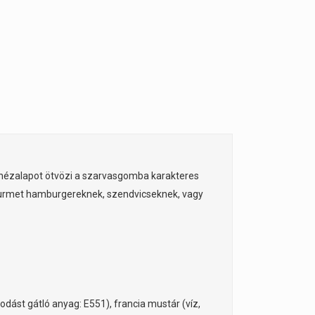
jonézalapot ötvözi a szarvasgomba karakteres
 gourmet hamburgereknek, szendvicseknek, vagy
odást gátló anyag: E551), francia mustár (víz,