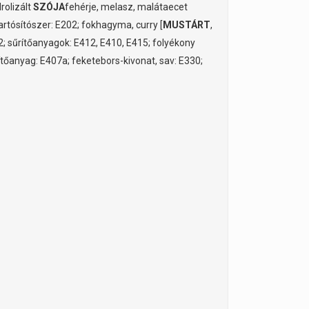
rolizált
SZÓJA
fehérje, melasz, malátaecet
artósítószer: E202; fokhagyma, curry [
MUSTÁRT
,
2; sűrítőanyagok: E412, E410, E415; folyékony
tőanyag: E407a; feketebors-kivonat, sav: E330;