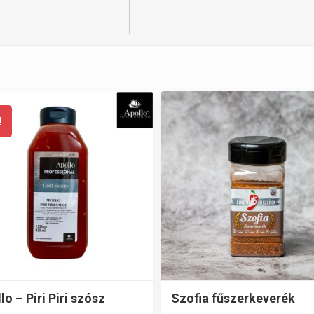
!
lo – Piri Piri szósz
Szofia fűszerkeverék