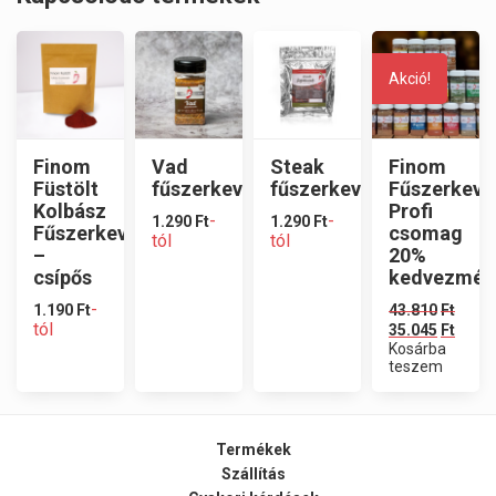
Akció!
Finom
Vad
Steak
Finom
Füstölt
fűszerkeverék
fűszerkeverék
Fűszerkeve
Kolbász
Profi
-
-
1.290
Ft
1.290
Ft
Fűszerkeverék
csomag
tól
tól
–
20%
csípős
kedvezmén
-
1.190
Ft
43.810
Ft
tól
35.045
Ft
Kosárba
teszem
Termékek
Szállítás