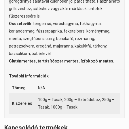
görögdinnye salátával különösen jól párosítható. Használható
grillezéshez, sütéshez vagy akár mártások, öntetek
fűszerezésére is.
Összetevők
: tengeri só, vöröshagyma, fokhagyma,
koriandermag, fűszerpaprika, fekete bors, köménymag,
menta, szegfűbors, curry, borsikafű, rozmaring,
petrezselyem, oregánó, majoranna, kakukkfű, tárkony,
bazsalikom, babérlevél.
Gluténmentes, tartósítószer mentes, ízfokozó mentes.
További információk
Tömeg
N/A
100g – Tasak, 200g – Szóródoboz, 250g –
Kiszerelés
Tasak, 1000g – Tasak
Kapcsolódó termékek