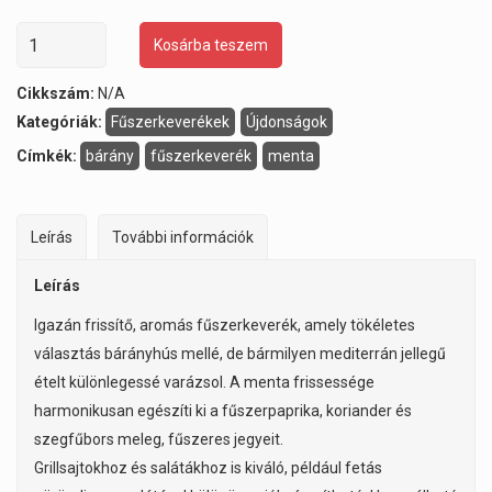
Kosárba teszem
Cikkszám:
N/A
Kategóriák:
Fűszerkeverékek
Újdonságok
Címkék:
bárány
fűszerkeverék
menta
Leírás
További információk
Leírás
Igazán frissítő, aromás fűszerkeverék, amely tökéletes
választás bárányhús mellé, de bármilyen mediterrán jellegű
ételt különlegessé varázsol. A menta frissessége
harmonikusan egészíti ki a fűszerpaprika, koriander és
szegfűbors meleg, fűszeres jegyeit.
Grillsajtokhoz és salátákhoz is kiváló, például fetás