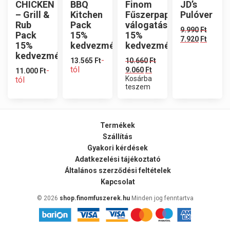
CHICKEN
BBQ
Finom
JD’s
– Grill &
Kitchen
Fűszerpaprika
Pulóver
Rub
Pack
válogatás
9.990
Ft
Pack
15%
15%
7.920
Ft
15%
kedvezménnyel
kedvezménnyel
kedvezménnyel
-
13.565
Ft
10.660
Ft
tól
-
9.060
Ft
11.000
Ft
Kosárba
tól
teszem
Termékek
Szállítás
Gyakori kérdések
Adatkezelési tájékoztató
Általános szerződési feltételek
Kapcsolat
© 2026
shop.finomfuszerek.hu
Minden jog fenntartva