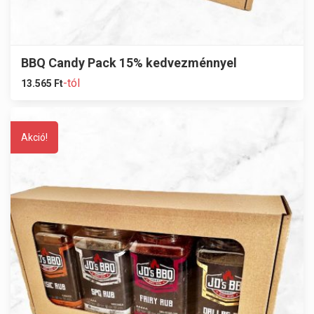
BBQ Candy Pack 15% kedvezménnyel
-tól
13.565
Ft
Akció!