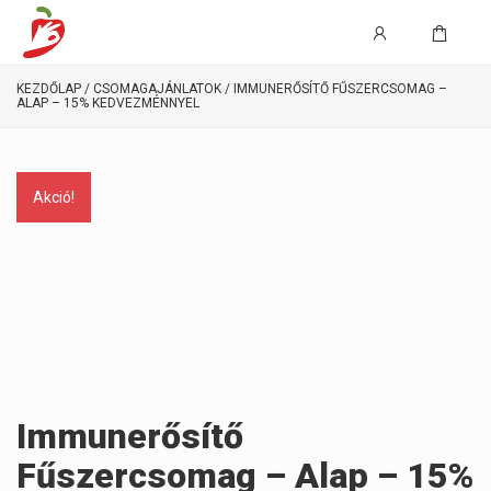
KEZDŐLAP
/
CSOMAGAJÁNLATOK
/ IMMUNERŐSÍTŐ FŰSZERCSOMAG –
ALAP – 15% KEDVEZMÉNNYEL
Akció!
Immunerősítő
Fűszercsomag – Alap – 15%