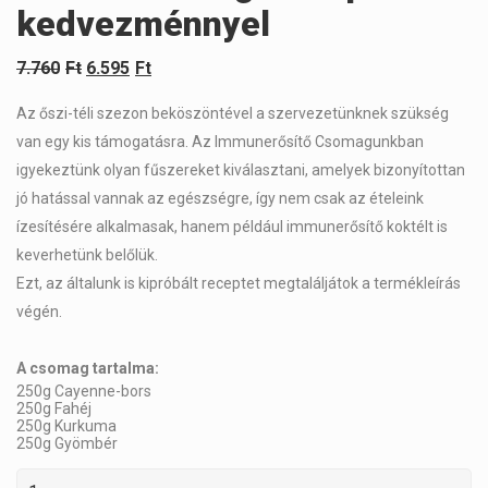
kedvezménnyel
7.760
Ft
6.595
Ft
Az őszi-téli szezon beköszöntével a szervezetünknek szükség
van egy kis támogatásra. Az Immunerősítő Csomagunkban
igyekeztünk olyan fűszereket kiválasztani, amelyek bizonyítottan
jó hatással vannak az egészségre, így nem csak az ételeink
ízesítésére alkalmasak, hanem például immunerősítő koktélt is
keverhetünk belőlük.
Ezt, az általunk is kipróbált receptet megtaláljátok a termékleírás
végén.
A csomag tartalma:
250g Cayenne-bors
250g Fahéj
250g Kurkuma
250g Gyömbér