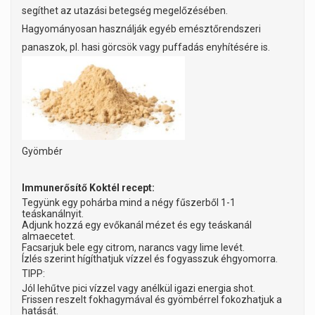
segíthet az utazási betegség megelőzésében.
Hagyományosan használják egyéb emésztőrendszeri
panaszok, pl. hasi görcsök vagy puffadás enyhítésére is.
Gyömbér
Immunerősítő Koktél recept:
Tegyünk egy pohárba mind a négy fűszerből 1-1
teáskanálnyit.
Adjunk hozzá egy evőkanál mézet és egy teáskanál
almaecetet.
Facsarjuk bele egy citrom, narancs vagy lime levét.
Ízlés szerint hígíthatjuk vízzel és fogyasszuk éhgyomorra.
TIPP:
Jól lehűtve pici vízzel vagy anélkül igazi energia shot.
Frissen reszelt fokhagymával és gyömbérrel fokozhatjuk a
hatását.