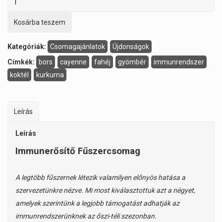
Kosárba teszem
Kategóriák:
Csomagajánlatok
Újdonságok
Címkék:
bors
cayenne
fahéj
gyömbér
immunrendszer
koktél
kurkuma
Leírás
Leírás
Immunerősítő Fűszercsomag
A legtöbb fűszernek létezik valamilyen előnyös hatása a
szervezetünkre nézve. Mi most kiválasztottuk azt a négyet,
amelyek szerintünk a legjobb támogatást adhatják az
immunrendszerünknek az őszi-téli szezonban.