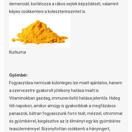
demenciát, korlátozza a rákos sejtek képződését, valamint
képes csökkenteni a koleszterinszintet is.
Kurkuma
Gyömbér:
Fogyasztása nemcsak különleges íze miatt ajánlatos, hanem
a szervezetre gyakorolt jótékony hatása miatt is.
Vitaminokban gazdag, immunerősítő hatása jelentős. Hideg
téli napokon, amikor amúgy is gyakoribbak a megfázásos
panaszok, bátran fogyasszunk forró teát, mézzel, citrommal
és gyömbérrel, kiegészítve az íz élményt egy kis gyömbéres
teasüteménnyel. Bizonyítottan csökkenti a hányingert,