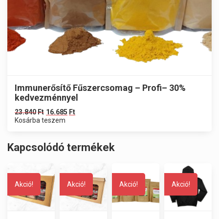
Immunerősítő Fűszercsomag – Profi– 30%
kedvezménnyel
23.840
Ft
16.685
Ft
Kosárba teszem
Kapcsolódó termékek
Akció!
Akció!
Akció!
Akció!