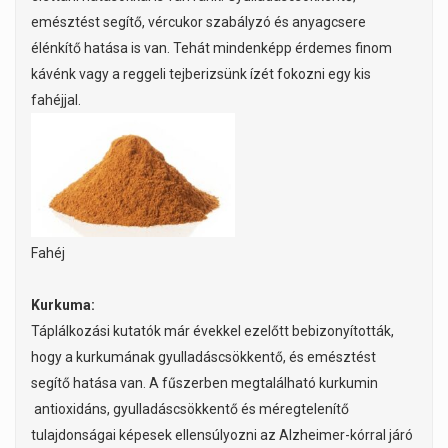
emésztést segítő, vércukor szabályzó és anyagcsere
élénkítő hatása is van. Tehát mindenképp érdemes finom
kávénk vagy a reggeli tejberizsünk ízét fokozni egy kis
fahéjjal.
Fahéj
Kurkuma:
Táplálkozási kutatók már évekkel ezelőtt bebizonyították,
hogy a kurkumának gyulladáscsökkentő, és emésztést
segítő hatása van. A fűszerben megtalálható kurkumin
antioxidáns, gyulladáscsökkentő és méregtelenítő
tulajdonságai képesek ellensúlyozni az Alzheimer-kórral járó