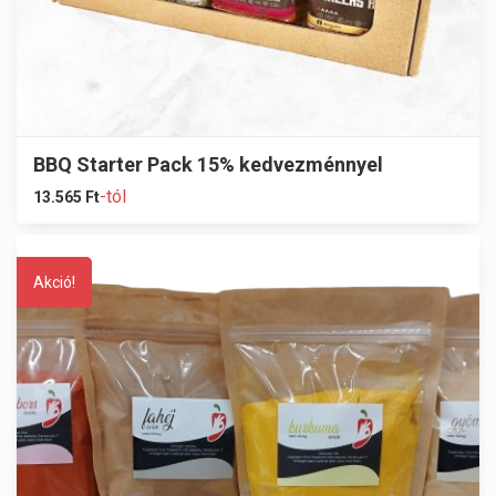
BBQ Starter Pack 15% kedvezménnyel
-tól
13.565
Ft
Akció!