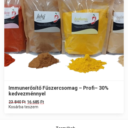
Immunerősítő Fűszercsomag – Profi– 30%
kedvezménnyel
23.840
Ft
16.685
Ft
Kosárba teszem