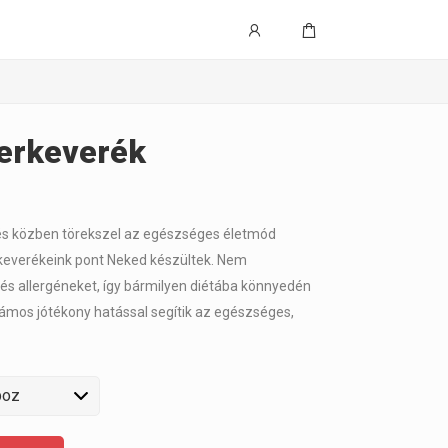
zerkeverék
 és közben törekszel az egészséges életmód
rkeverékeink pont Neked készültek. Nem
és allergéneket, így bármilyen diétába könnyedén
zámos jótékony hatással segítik az egészséges,