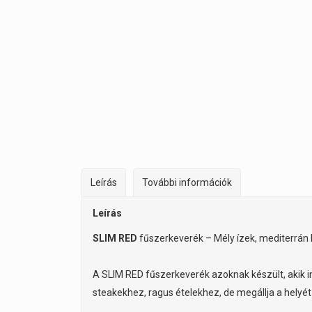
Leírás
További információk
Leírás
SLIM RED
fűszerkeverék – Mély ízek, mediterrán 
A SLIM RED fűszerkeverék azoknak készült, akik i
steakekhez, ragus ételekhez, de megállja a helyét