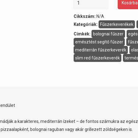
Kosárba
Cikkszám:
N/A
Kategóriák:
Fűszerkeverékek
Címkék:
bolognai fűszer
egés
emésztést segítő fűszer
fűsze
mediterrán fűszerkeverék
ola
slim red fűszerkeverék
termés
lendület
mádják a karakteres, mediterrán ízeket – de fontos számukra az egészs
 pizzaalapként, bolognai raguban vagy akár grillezett zöldségeken is.