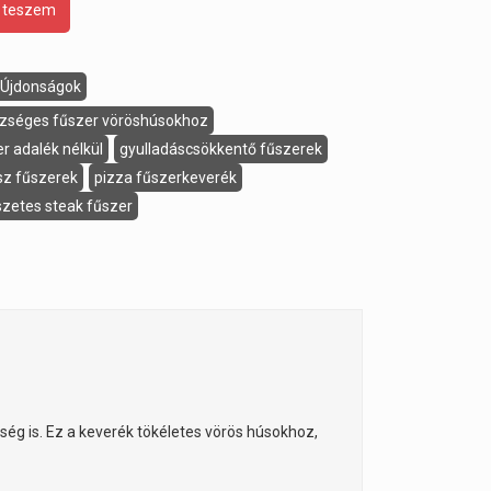
 teszem
Újdonságok
zséges fűszer vöröshúsokhoz
r adalék nélkül
gyulladáscsökkentő fűszerek
sz fűszerek
pizza fűszerkeverék
zetes steak fűszer
ég is. Ez a keverék tökéletes vörös húsokhoz,