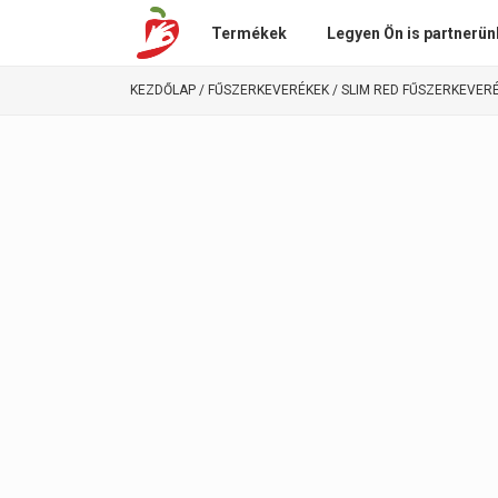
Termékek
Legyen Ön is partnerün
KEZDŐLAP
/
FŰSZERKEVERÉKEK
/ SLIM RED FŰSZERKEVER