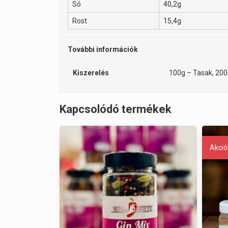
Só
40,2g
Rost
15,4g
További információk
Kiszerelés
100g – Tasak, 200
Kapcsolódó termékek
Akció