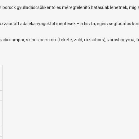
s borsok gyulladáscsökkentő és méregtelenítő hatásúak lehetnek, míg 
ozzáadott adalékanyagoktól mentesek – a tiszta, egészségtudatos ko
aradicsompor, színes bors mix (fekete, zöld, rózsabors), vöröshagyma, 