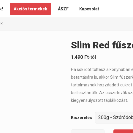
k!
Akciós termékek
ÁSZF
Kapcsolat
ÉK
Slim Red fűs
1.490
Ft
-tól
Ha sok időt töltesz a konyhában
betartására is, akkor Slim fűsze
tartalmaznak hozzáadott cukrot 
beilleszthetők. Az összetevők s
kiegyensúlyozott táplálkozást.
Kiszerelés