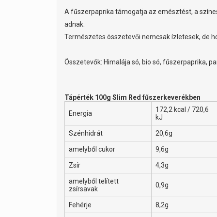
A fűszerpaprika támogatja az emésztést, a színe
adnak.
Természetes összetevői nemcsak ízletesek, de h
Összetevők: Himalája só, bio só, fűszerpaprika, p
Tápérték 100g Slim Red fűszerkeverékben
172,2 kcal / 720,6
Energia
kJ
Szénhidrát
20,6g
amelyből cukor
9,6g
Zsír
4,3g
amelyből telített
0,9g
zsírsavak
Fehérje
8,2g