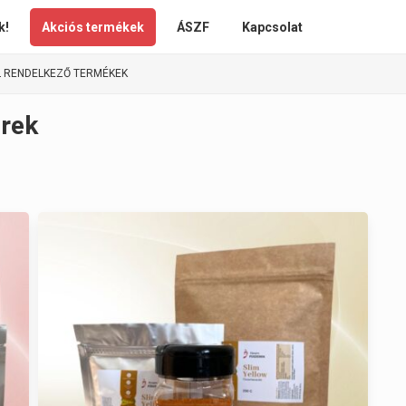
k!
Akciós termékek
ÁSZF
Kapcsolat
L RENDELKEZŐ TERMÉKEK
erek