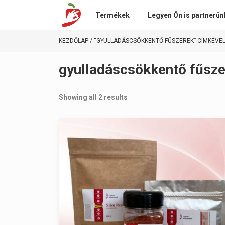
Termékek
Legyen Ön is partnerün
KEZDŐLAP
/ “GYULLADÁSCSÖKKENTŐ FŰSZEREK” CÍMKÉVE
gyulladáscsökkentő fűsz
Showing all 2 results