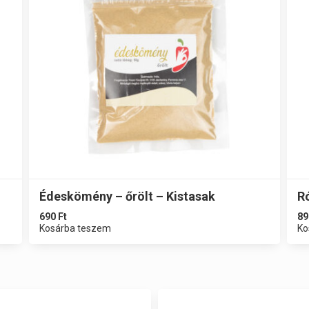
Édeskömény – őrölt – Kistasak
R
690
Ft
89
Kosárba teszem
Ko