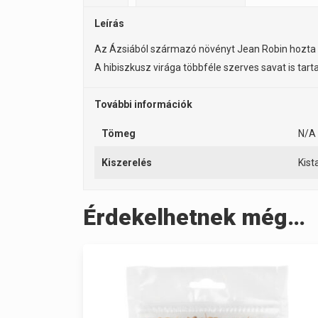
Leírás
Az Ázsiából származó növényt Jean Robin hozta Eur
A hibiszkusz virága többféle szerves savat is tart
További információk
Tömeg
N/A
Kiszerelés
Kist
Érdekelhetnek még…