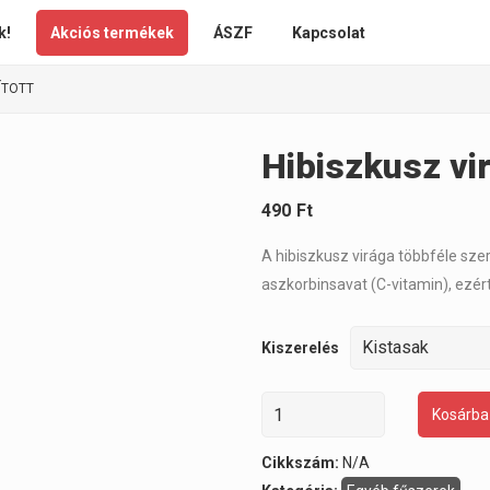
k!
Akciós termékek
ÁSZF
Kapcsolat
ÍTOTT
Hibiszkusz vir
490
Ft
A hibiszkusz virága többféle szer
aszkorbinsavat (C-vitamin), ezért
Kiszerelés
Kosárba
Cikkszám:
N/A