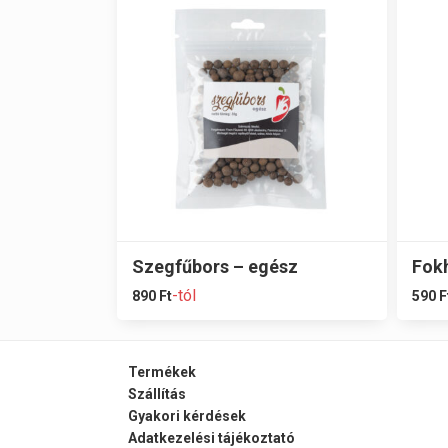
Szegfűbors – egész
Fok
-tól
890
Ft
590
F
Termékek
Szállítás
Gyakori kérdések
Adatkezelési tájékoztató