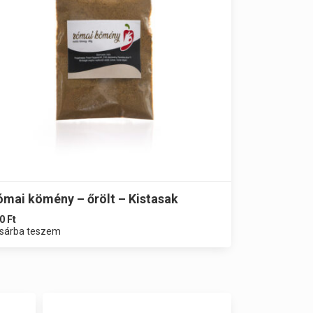
ómai kömény – őrölt – Kistasak
0
Ft
sárba teszem