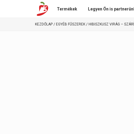
Termékek
Legyen Ön is partnerün
KEZDŐLAP
/
EGYÉB FŰSZEREK
/ HIBISZKUSZ VIRÁG – SZÁR