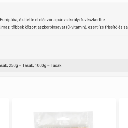
ópába, ő ültette el először a párizsi királyi füvészkertbe.
almaz, többek között aszkorbinsavat (C-vitamin), ezért íze frissítő és s
asak, 250g – Tasak, 1000g – Tasak