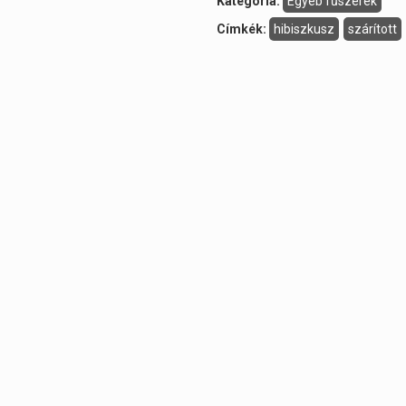
Kategória:
Egyéb fűszerek
Címkék:
hibiszkusz
szárított