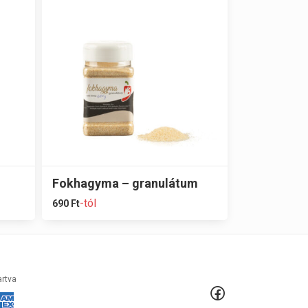
Fokhagyma – granulátum
-tól
690
Ft
artva