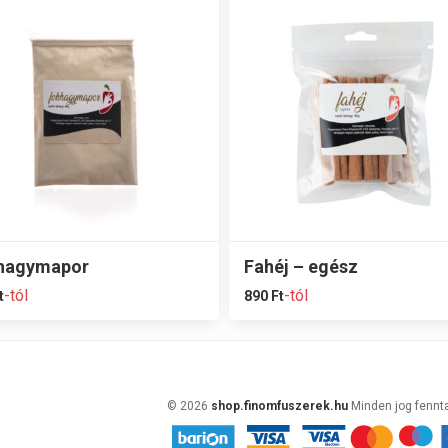
hagymapor
Fahéj – egész
-tól
-tól
t
890
Ft
© 2026
shop.finomfuszerek.hu
Minden jog fennt