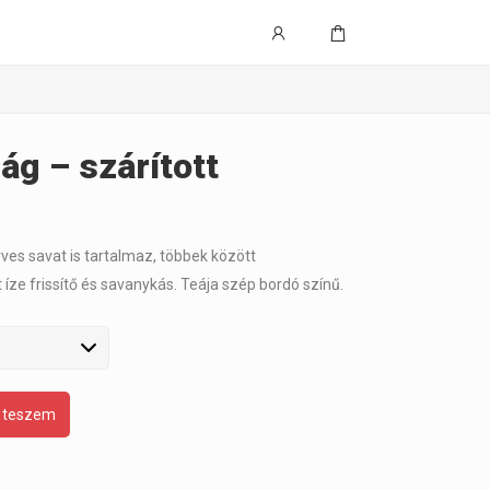
ág – szárított
ves savat is tartalmaz, többek között
 íze frissítő és savanykás. Teája szép bordó színű.
 teszem