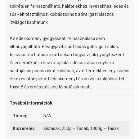
sokrétűen felhasználható, halételekhez, levesekhez, édes és
sós kelt tésztákhoz, kolbászokhoz adva igazi olaszos
ízvilágot kaphatunk.
Az édeskömény gyógyászati felhasználása sem
elhanyagolható. Étvágyjavító, puffadás gátló, görcsoldó,
tejszaporító hatása miatt sokan fogyasztják gyógyteaként.
Csecsemőknél a hozzátáplálás időszakában enyhíti a
hasfájásos panaszokat. Indiában, az éttermekben egy kiadós
étkezés után pirított édesköményt és ánizst szolgálnak fel
frissítő és emésztés segítő hatásuk miatt.
További információk
Tömeg
N/A
Kiszerelés
Kistasak, 250g – Tasak, 1000g – Tasak