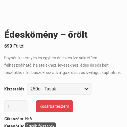
Édeskömény – őrölt
690
Ft
-tól
Enyhén kesernyés és egyben édeskés íze sokrétűen
felhasználható, halételekhez, levesekhez, édes és sós kelt
tésztákhoz, kolbászokhoz adva igazi olaszos ízvilágot kaphatunk.
Kiszerelés
Kosárba teszem
Cikkszám:
N/A
Kategória:
Egyéb fűszerek