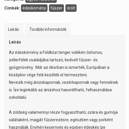
Címkék:
édeskömény
fűszer
őrölt
Leírás
További információk
Leírás
Az édeskömény a Földközi tenger vidékén őshonos,
zellerfélék családjába tartozó, kedvelt fűszer- és
gyógynövény. Már az ókorban is ismerték, Európában a
középkor vége felé kezdték el termeszteni.
Nevezik még ánizskapornak, vezérkapornak vagy fennelnek
is. Íze leginkább az ánizshoz hasonlítható, felhasználása
sokoldalú.
A zöldség valamennyi része fogyasztható, szára és gumója
salátaként, magját fűszerezésre, egészben vagy porként
használják. Enyhén kesernyés és egyben édeskés íze