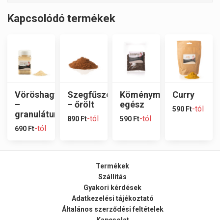
Kapcsolódó termékek
Vöröshagyma
Szegfűszeg
Köménymag
Curry
–
– őrölt
egész
-tól
590
Ft
granulátum/dara
-tól
-tól
890
Ft
590
Ft
-tól
690
Ft
Termékek
Szállítás
Gyakori kérdések
Adatkezelési tájékoztató
Általános szerződési feltételek