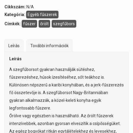
Cikkszám:
N/A
Kategória:
Egyéb fűszerek
Címkék:
fűszer
őrölt
szegfűbors
Leírás
További információk
Leírás
A szegfűborsot gyakran használják sütéshez,
fűszerezéshez, húsok ízesítéséhez, sőt teákhoz is.
Különösen népszerű a karibi konyhában, és a jerk-fűszerezés
fő összetevője is. A szegfűborsot Nagy-Britanniában
gyakran alkalmazzák, a közel-keleti konyha egyik
legfontosabb fűszere.
Őrölve vagy egészben is használható. Az őrölt fűszerek
intenzívebbek, azonban gyorsan elveszítik a csípősségüket.
Az egész bogyókat ritkán egytálételekhez és levesekhez,