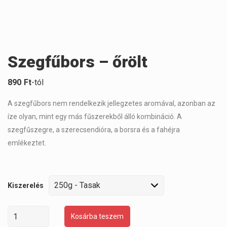
Szegfűbors – őrölt
890
Ft
-tól
A szegfűbors nem rendelkezik jellegzetes aromával, azonban az
íze olyan, mint egy más fűszerekből álló kombináció. A
szegfűszegre, a szerecsendióra, a borsra és a fahéjra
emlékeztet.
Kiszerelés
Kosárba teszem