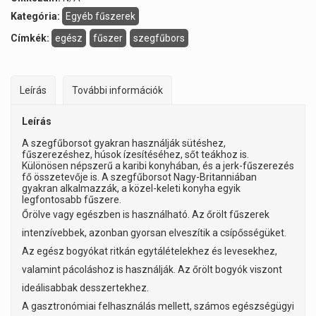
Kategória:
Egyéb fűszerek
Címkék:
egész
fűszer
szegfűbors
Leírás
További információk
Leírás
A szegfűborsot gyakran használják sütéshez,
fűszerezéshez, húsok ízesítéséhez, sőt teákhoz is.
Különösen népszerű a karibi konyhában, és a jerk-fűszerezés
fő összetevője is. A szegfűborsot Nagy-Britanniában
gyakran alkalmazzák, a közel-keleti konyha egyik
legfontosabb fűszere.
Őrölve vagy egészben is használható. Az őrölt fűszerek
intenzívebbek, azonban gyorsan elveszítik a csípősségüket.
Az egész bogyókat ritkán egytálételekhez és levesekhez,
valamint pácoláshoz is használják. Az őrölt bogyók viszont
ideálisabbak desszertekhez.
A gasztronómiai felhasználás mellett, számos egészségügyi