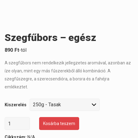
Szegfűbors – egész
890
Ft
-tól
A szegfűbors nem rendelkezik jellegzetes aromával, azonban az
íze olyan, mint egy más fűszerekből álló kombináció. A
szegfűszegre, a szerecsendióra, a borsra és a fahéjra
emlékeztet.
Kiszerelés
Kosárba teszem
Cikkszám:
N/A