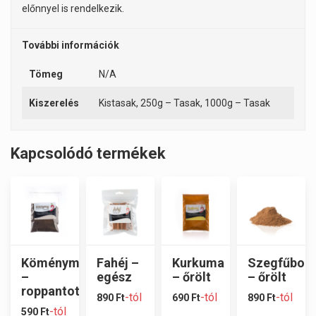
előnnyel is rendelkezik.
További információk
Tömeg
N/A
Kiszerelés
Kistasak, 250g – Tasak, 1000g – Tasak
Kapcsolódó termékek
Köménymag
Fahéj –
Kurkuma
Szegfűbors
–
egész
– őrölt
– őrölt
roppantott
-tól
-tól
-tól
890
Ft
690
Ft
890
Ft
-tól
590
Ft