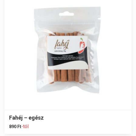
Fahéj – egész
-tól
890
Ft