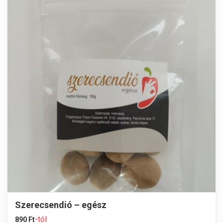
Szerecsendió – egész
-tól
890
Ft