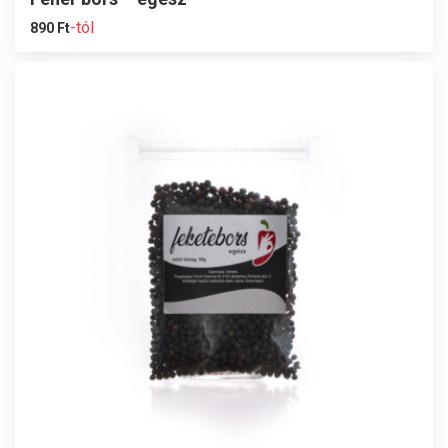
-tól
890
Ft