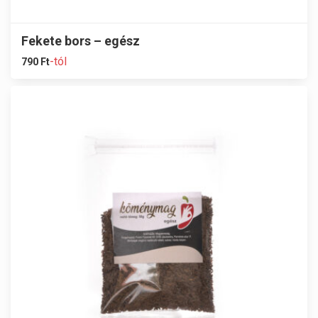
Fekete bors – egész
-tól
790
Ft