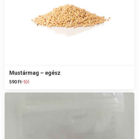
Mustármag – egész
-tól
590
Ft