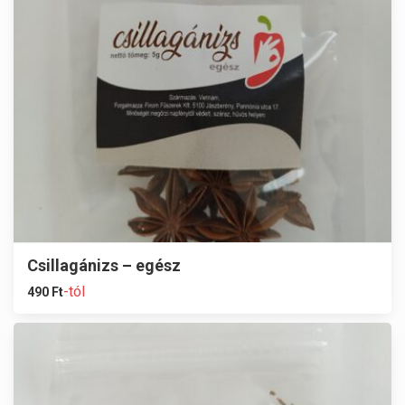
Csillagánizs – egész
-tól
490
Ft