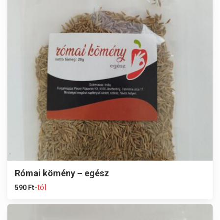
Római kömény – egész
-tól
590
Ft