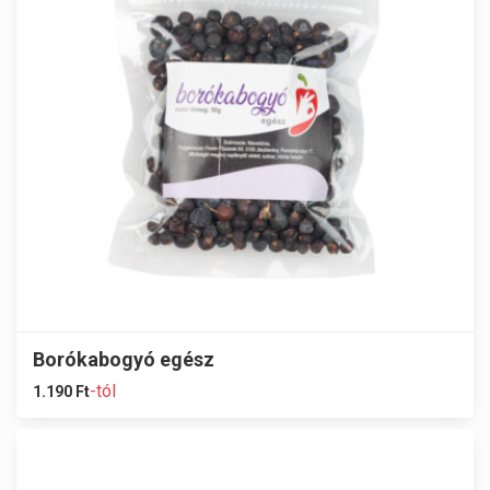
Borókabogyó egész
-tól
1.190
Ft