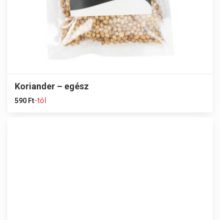
Koriander – egész
-tól
590
Ft