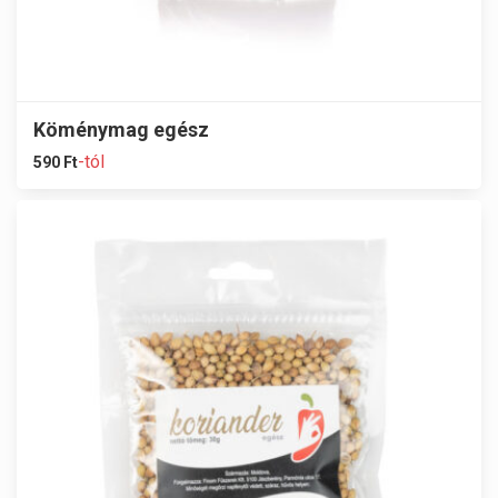
Köménymag egész
-tól
590
Ft