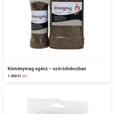
Köménymag egész – szóródobozban
-tól
1.490
Ft