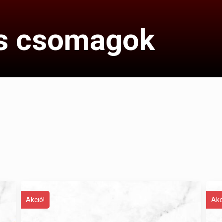
s csomagok
Akció!
Akc