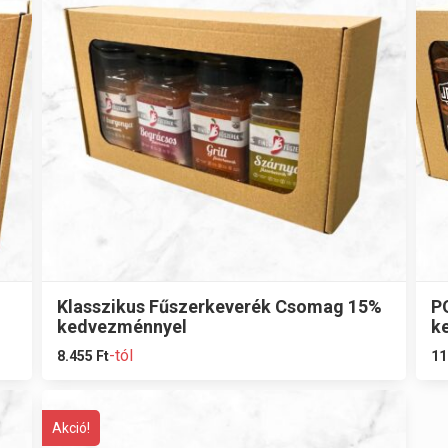
Klasszikus Fűszerkeverék Csomag 15%
P
kedvezménnyel
k
-tól
8.455
Ft
11
Akció!