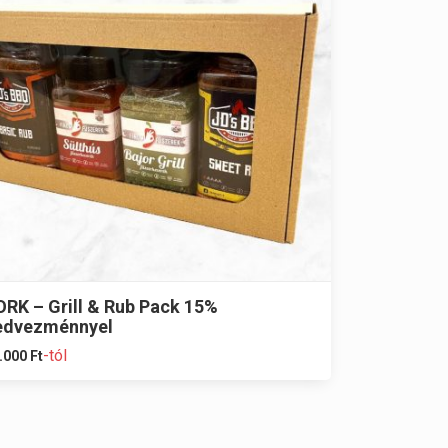
ORK – Grill & Rub Pack 15%
edvezménnyel
-tól
.000
Ft