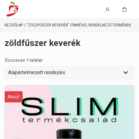
KEZDŐLAP
/ “ZÖLDFŰSZER KEVERÉK” CÍMKÉVEL RENDELKEZŐ TERMÉKEK
zöldfűszer keverék
Összesen 1 találat
Akció!