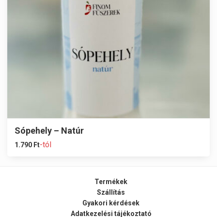
Sópehely – Natúr
-tól
1.790
Ft
Termékek
Szállítás
Gyakori kérdések
Adatkezelési tájékoztató