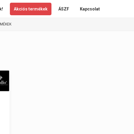
k!
Akciós termékek
ÁSZF
Kapcsolat
RMÉKEK