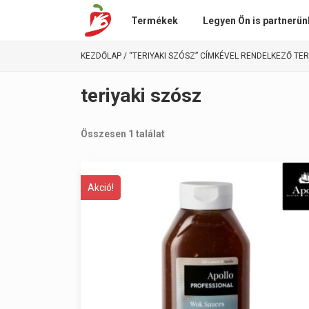
Termékek
Legyen Ön is partnerün
KEZDŐLAP
/ “TERIYAKI SZÓSZ” CÍMKÉVEL RENDELKEZŐ TE
teriyaki szósz
Összesen 1 találat
Akció!