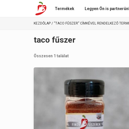
Termékek
Legyen Ön is partnerün
KEZDŐLAP
/ “TACO FŰSZER” CÍMKÉVEL RENDELKEZŐ TERM
taco fűszer
Összesen 1 találat