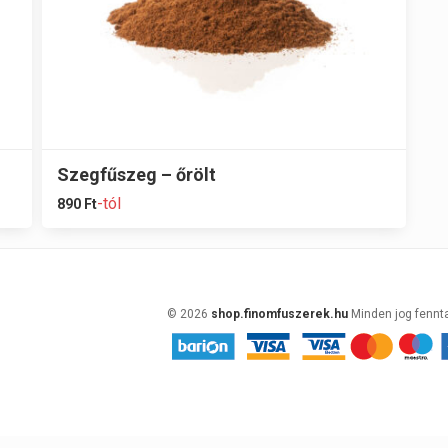
Szegfűszeg – őrölt
-tól
890
Ft
© 2026
shop.finomfuszerek.hu
Minden jog fennt