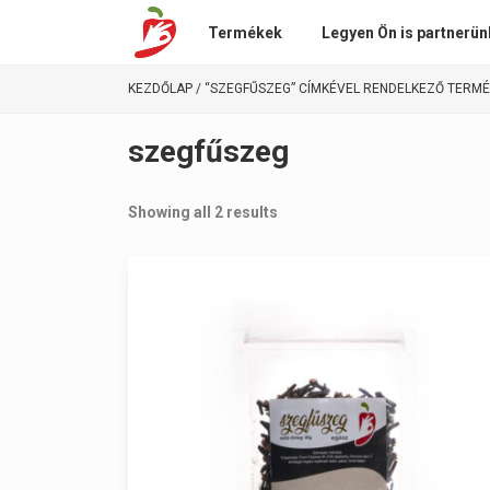
Termékek
Legyen Ön is partnerün
KEZDŐLAP
/ “SZEGFŰSZEG” CÍMKÉVEL RENDELKEZŐ TERM
szegfűszeg
Showing all 2 results