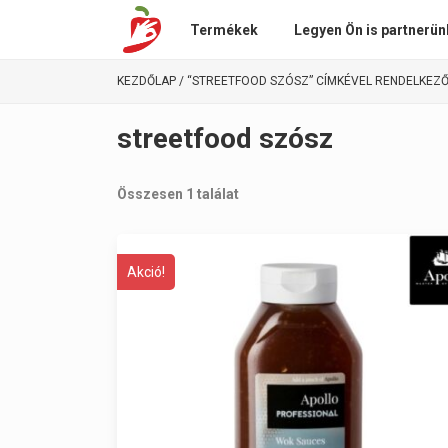
Termékek
Legyen Ön is partnerün
KEZDŐLAP
/ “STREETFOOD SZÓSZ” CÍMKÉVEL RENDELKEZ
streetfood szósz
Összesen 1 találat
Akció!