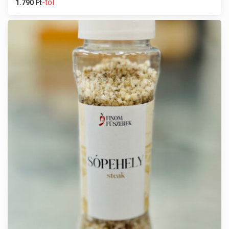
-tól
1.790
Ft