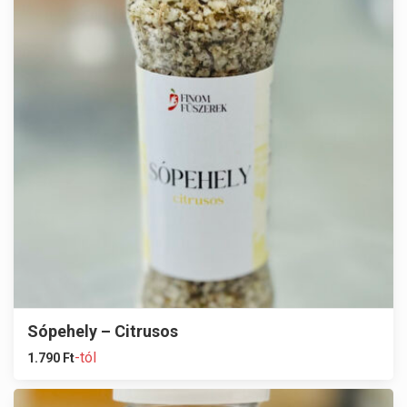
Sópehely – Citrusos
-tól
1.790
Ft