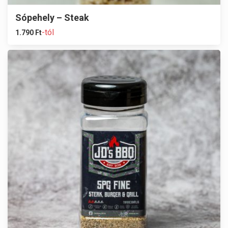
Sópehely – Steak
-tól
1.790
Ft