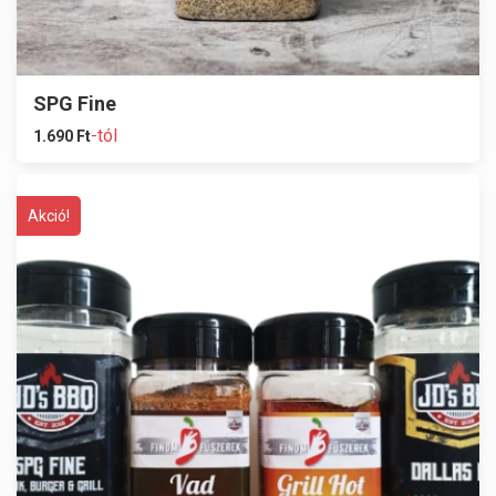
SPG Fine
-tól
1.690
Ft
Akció!