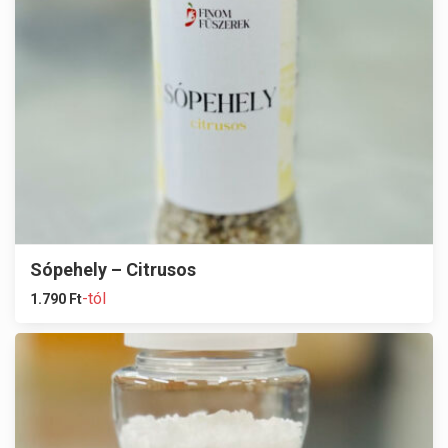
Sópehely – Citrusos
-tól
1.790
Ft