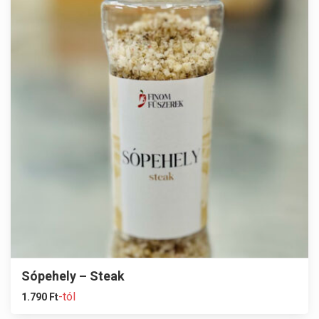
Sópehely – Steak
-tól
1.790
Ft