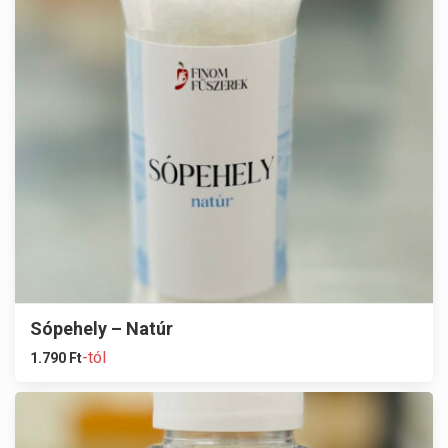
Sópehely – Natúr
-tól
1.790
Ft