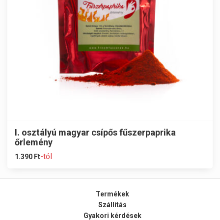
I. osztályú magyar csípős fűszerpaprika
őrlemény
-tól
1.390
Ft
Termékek
Szállítás
Gyakori kérdések