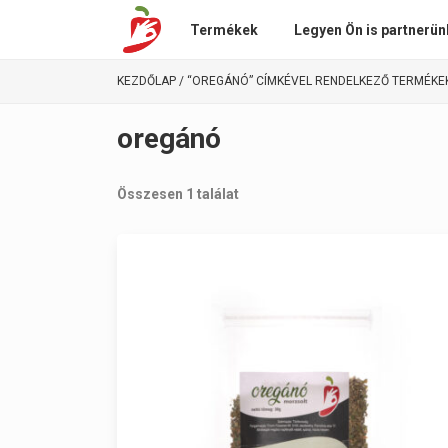
Termékek
Legyen Ön is partnerün
KEZDŐLAP
/ “OREGÁNÓ” CÍMKÉVEL RENDELKEZŐ TERMÉKE
oregánó
Összesen 1 találat