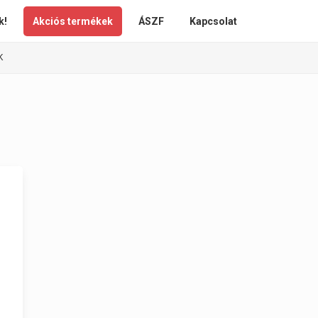
k!
Akciós termékek
ÁSZF
Kapcsolat
K