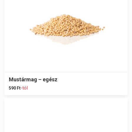
Mustármag – egész
-tól
590
Ft