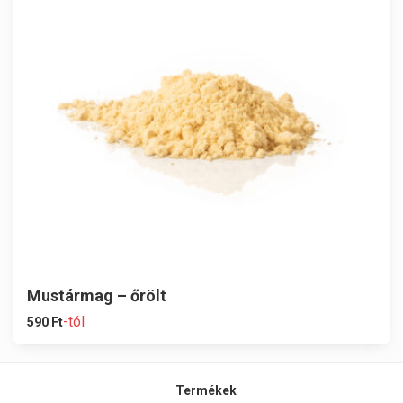
Mustármag – őrölt
-tól
590
Ft
Termékek