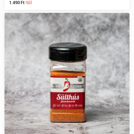
-tól
1.490
Ft