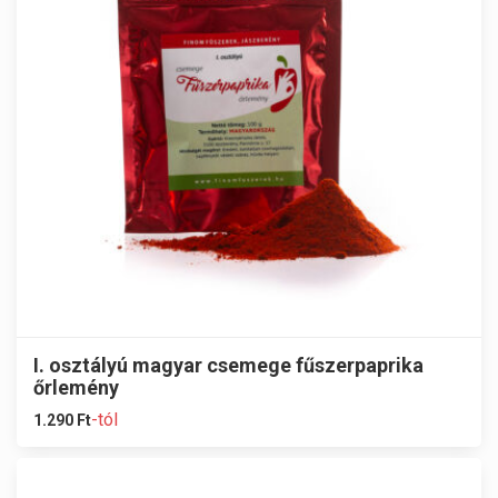
I. osztályú magyar csemege fűszerpaprika
őrlemény
-tól
1.290
Ft