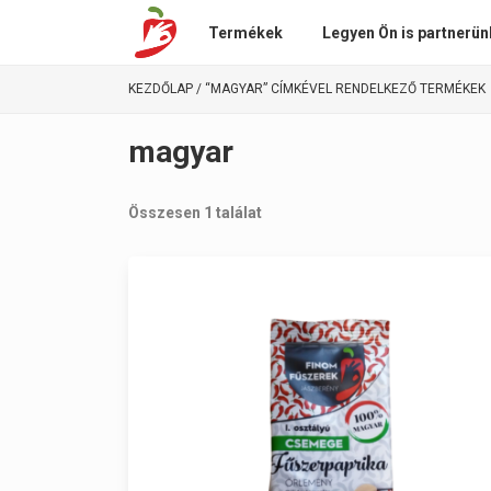
Termékek
Legyen Ön is partnerün
KEZDŐLAP
/ “MAGYAR” CÍMKÉVEL RENDELKEZŐ TERMÉKEK
magyar
Összesen 1 találat