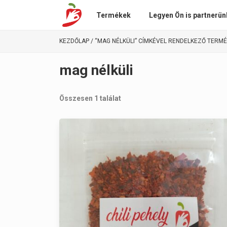
Termékek
Legyen Ön is partnerün
KEZDŐLAP
/ “MAG NÉLKÜLI” CÍMKÉVEL RENDELKEZŐ TERM
mag nélküli
Összesen 1 találat