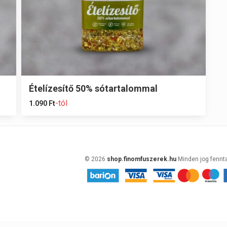
Ételízesítő 50% sótartalommal
-tól
1.090
Ft
© 2026
shop.finomfuszerek.hu
Minden jog fennt