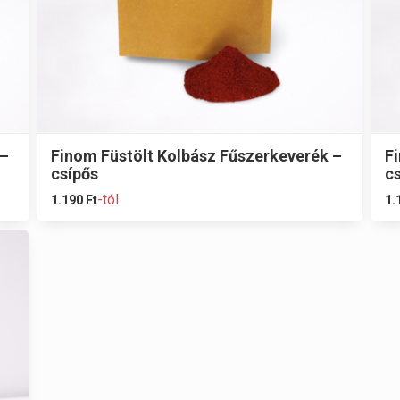
 –
Finom Füstölt Kolbász Fűszerkeverék –
F
csípős
c
-tól
1.190
Ft
1.