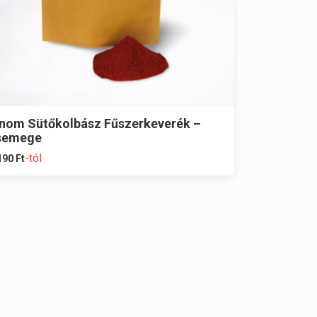
inom Sütőkolbász Fűszerkeverék –
semege
-tól
190
Ft