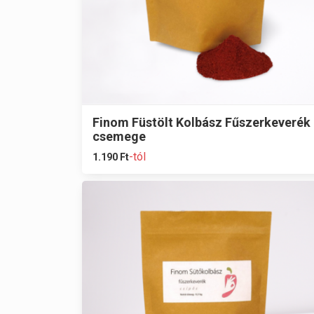
Finom Füstölt Kolbász Fűszerkeverék
csemege
-tól
1.190
Ft