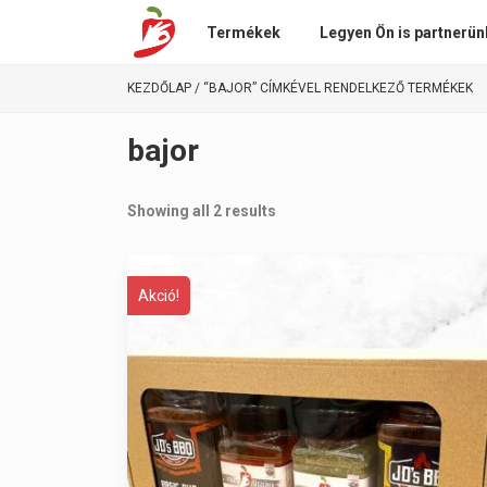
Termékek
Legyen Ön is partnerün
KEZDŐLAP
/ “BAJOR” CÍMKÉVEL RENDELKEZŐ TERMÉKEK
bajor
Showing all 2 results
Akció!