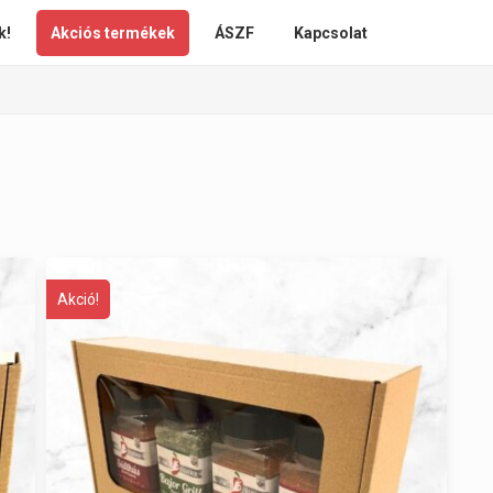
k!
Akciós termékek
ÁSZF
Kapcsolat
Akció!