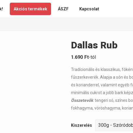
k!
Akciós termékek
ÁSZF
Kapcsolat
Dallas Rub
1.690
Ft
-tól
Tradícionális és klasszikus, fők
fűszerkeverék. Alapja a són és 
és korianderrel, valamint egyéb 
minimális cukrot a jobb bark ké
Összetevők
: tengeri só, színes b
fokhagyma, vöröshagyma, kori
Kiszerelés