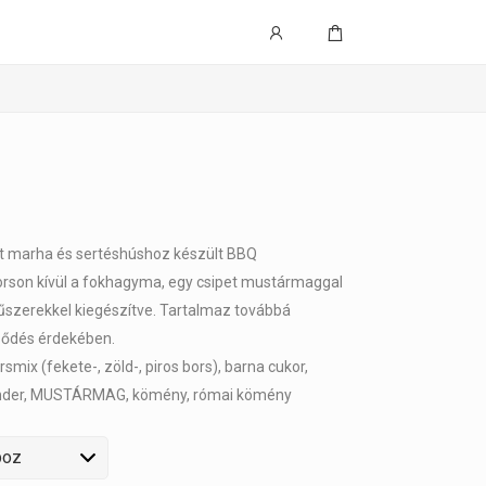
ént marha és sertéshúshoz készült BBQ
borson kívül a fokhagyma, egy csipet mustármaggal
fűszerekkel kiegészítve. Tartalmaz továbbá
pződés érdekében.
orsmix (fekete-, zöld-, piros bors), barna cukor,
ander, MUSTÁRMAG, kömény, római kömény