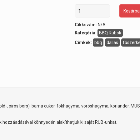
Kosárba
Cikkszám:
N/A
Kategória:
BBQ Rubok
Címkék:
bbq
dallas
fűszerk
-, zöld-, piros bors), barna cukor, fokhagyma, vöröshagyma, koriander
.
k hozzáadásával könnyedén alakíthatjuk ki saját RUB-unkat.