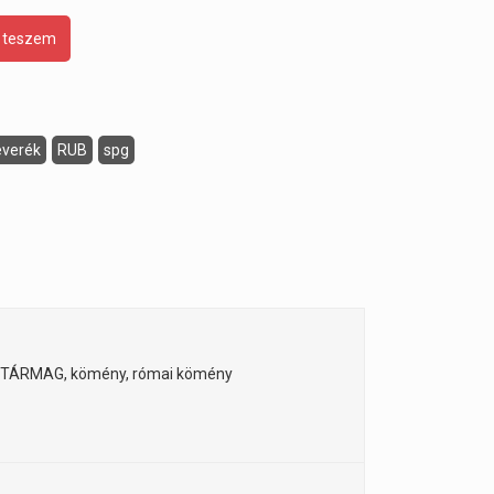
 teszem
everék
RUB
spg
, MUSTÁRMAG, kömény, római kömény