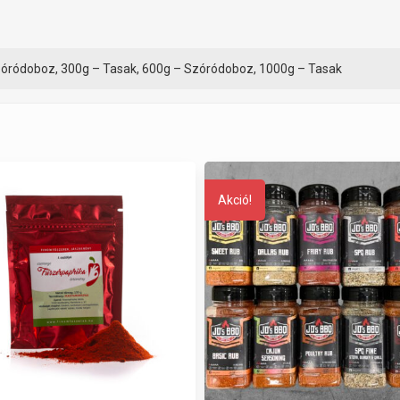
zóródoboz, 300g – Tasak, 600g – Szóródoboz, 1000g – Tasak
Akció!