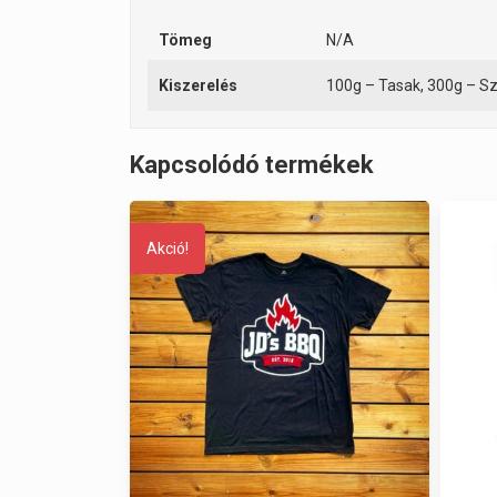
Tömeg
N/A
Kiszerelés
100g – Tasak, 300g – S
Kapcsolódó termékek
Akció!