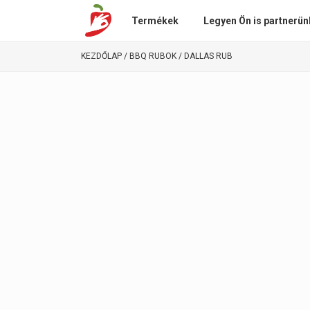
Termékek
Legyen Ön is partnerün
KEZDŐLAP
/
BBQ RUBOK
/ DALLAS RUB